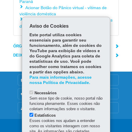
Paraná
Acionar Botão do Pânico virtual - vítimas de
violência doméstica
Consultar telefones das delegacias e unidades
Aviso de Cookies
da Polícia Civil
Este portal utiliza cookies
essenciais para garantir seu
funcionamento, além de cookies do
ÓRGÃO RESPONSÁVEL
YouTube para exibição de vídeos e
DEIXE SUA OPINIÃO
do Google Analytics para coleta de
estatísticas de uso. Você pode
escolher como tratamos os cookies
a partir das opções abaixo.
Para mais informações, acesse
DENUNCIE CORRUPÇÃO
nossa Política de Privacidade.
Necessários
OUVIDORIA
Sem esse tipo de cookie, nosso portal não
funciona plenamente. Esses cookies não
MAPA DO SITE
coletam informações sobre o visitante.
Estatísticos
Esses cookies nos ajudam a entender
como os visitantes interagem com nosso
Navegação
site. As informações são coletadas