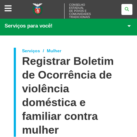
CONSELHO
CONSELHO
ESTADUAL
ESTADUAL
DE POVOS E
DE
COMUNIDADES
POVOS
TRADICIONAIS
E
Serviços para você!
COMUNIDADES
TRADICIONAIS
Serviços
Mulher
Registrar Boletim
de Ocorrência de
violência
doméstica e
familiar contra
mulher