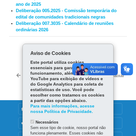
ano de 2025
Deliberação 005.2025 - Comissão temporária do
edital de comunidades tradicionais negras
Deliberação 007.3035 - Calendário de reuniões
ordinárias 2026
COMPARTILHE:
Aviso de Cookies
Fa
W
Este portal utiliza cookies
ce
ha
essenciais para garantir seu
Tw
funcionamento, além de cookies do
bo
ts
Voltar
Início
Imprimir
Baixar
itt
YouTube para exibição de vídeos e
ok
Ap
do Google Analytics para coleta de
er
p
estatísticas de uso. Você pode
escolher como tratamos os cookies
a partir das opções abaixo.
Para mais informações, acesse
DENUNCIE CORRUPÇÃO
nossa Política de Privacidade.
Necessários
OUVIDORIA
Sem esse tipo de cookie, nosso portal não
funciona plenamente. Esses cookies não