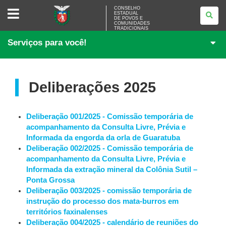
CONSELHO
CONSELHO
ESTADUAL
ESTADUAL
DE POVOS E
DE
COMUNIDADES
POVOS
TRADICIONAIS
E
Serviços para você!
COMUNIDADES
TRADICIONAIS
Deliberações 2025
Deliberação 001/2025 - Comissão temporária de
acompanhamento da Consulta Livre, Prévia e
Informada da engorda da orla de Guaratuba
Deliberação 002/2025 - Comissão temporária de
acompanhamento da Consulta Livre, Prévia e
Informada da extração mineral da Colônia Sutil –
Ponta Grossa
Deliberação 003/2025 - comissão temporária de
instrução do processo dos mata-burros em
territórios faxinalenses
Deliberação 004/2025 - calendário de reuniões do