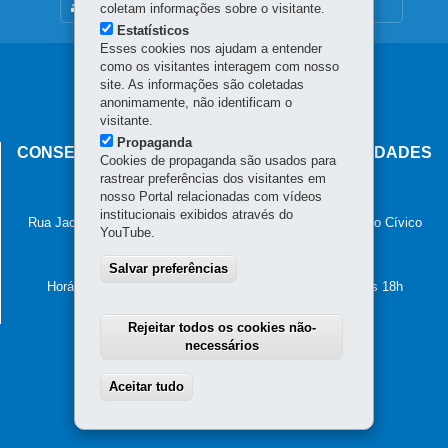
MAPA DO SITE
coletam informações sobre o visitante.
Estatísticos
Esses cookies nos ajudam a entender
como os visitantes interagem com nosso
Navegação
site. As informações são coletadas
anonimamente, não identificam o
principal
visitante.
Propaganda
CONSELHO ESTADUAL DE POVOS E COMUNIDADES
Cookies de propaganda são usados para
TRADICIONAIS
rastrear preferências dos visitantes em
nosso Portal relacionadas com vídeos
Palácio das Araucárias
institucionais exibidos através do
Rua Jacy Loureiro de Campos, s/n - 2º Andar - Ala A - Centro Cívico
YouTube.
80530-915
-
Curitiba
-
PR
MAPA
41 4009-3600
Salvar preferências
Horário de atendimento: das 8h30 às 12h e das 13h30 às 18h
Rejeitar todos os cookies não-
necessários
Aceitar tudo
Withdraw consent