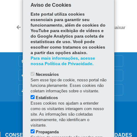
COMPARTILHE:
Aviso de Cookies
Fa
W
Este portal utiliza cookies
ce
ha
essenciais para garantir seu
Tw
funcionamento, além de cookies do
bo
ts
Voltar
Início
Imprimir
Baixar
itt
YouTube para exibição de vídeos e
ok
Ap
do Google Analytics para coleta de
er
p
estatísticas de uso. Você pode
escolher como tratamos os cookies
a partir das opções abaixo.
Para mais informações, acesse
DENUNCIE CORRUPÇÃO
nossa Política de Privacidade.
Necessários
OUVIDORIA
Sem esse tipo de cookie, nosso portal não
funciona plenamente. Esses cookies não
MAPA DO SITE
coletam informações sobre o visitante.
Estatísticos
Esses cookies nos ajudam a entender
como os visitantes interagem com nosso
Navegação
site. As informações são coletadas
anonimamente, não identificam o
principal
visitante.
Propaganda
CONSELHO ESTADUAL DE POVOS E COMUNIDADES