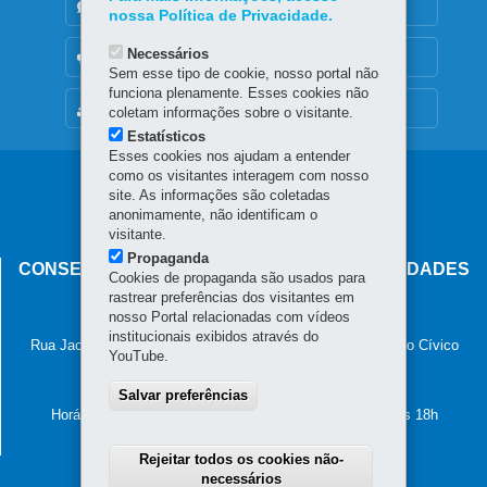
DENUNCIE CORRUPÇÃO
nossa Política de Privacidade.
Necessários
OUVIDORIA
Sem esse tipo de cookie, nosso portal não
funciona plenamente. Esses cookies não
MAPA DO SITE
coletam informações sobre o visitante.
Estatísticos
Esses cookies nos ajudam a entender
como os visitantes interagem com nosso
Navegação
site. As informações são coletadas
anonimamente, não identificam o
principal
visitante.
Propaganda
CONSELHO ESTADUAL DE POVOS E COMUNIDADES
Cookies de propaganda são usados para
TRADICIONAIS
rastrear preferências dos visitantes em
nosso Portal relacionadas com vídeos
Palácio das Araucárias
institucionais exibidos através do
Rua Jacy Loureiro de Campos, s/n - 2º Andar - Ala A - Centro Cívico
YouTube.
80530-915
-
Curitiba
-
PR
MAPA
41 4009-3600
Salvar preferências
Horário de atendimento: das 8h30 às 12h e das 13h30 às 18h
Rejeitar todos os cookies não-
necessários