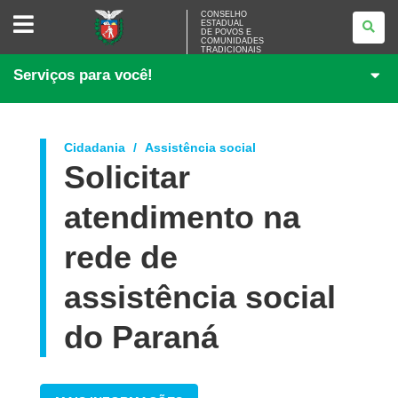
CONSELHO
CONSELHO
ESTADUAL
ESTADUAL
DE POVOS E
DE
COMUNIDADES
POVOS
TRADICIONAIS
E
Serviços para você!
COMUNIDADES
TRADICIONAIS
Cidadania
Assistência social
Solicitar
atendimento na
rede de
assistência social
do Paraná