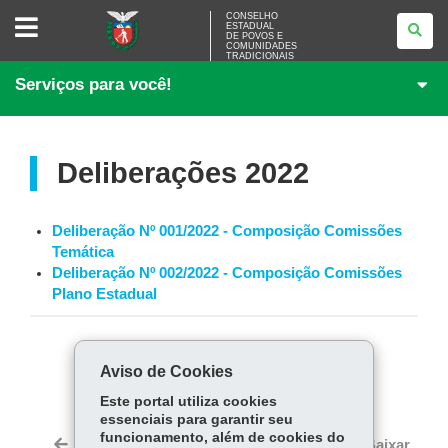
CONSELHO
CONSELHO
ESTADUAL
ESTADUAL
DE POVOS E
DE
COMUNIDADES
POVOS
TRADICIONAIS
E
Serviços para você!
COMUNIDADES
TRADICIONAIS
Deliberações 2022
Deliberação Nº 001/2022 - Composição Comissões
Temática
Deliberação Nº 002/2022 - Composição Comissões
Plano Estadual
COMPARTILHE:
Aviso de Cookies
Fa
W
Este portal utiliza cookies
ce
ha
essenciais para garantir seu
Tw
funcionamento, além de cookies do
bo
ts
Voltar
Início
Imprimir
Baixar