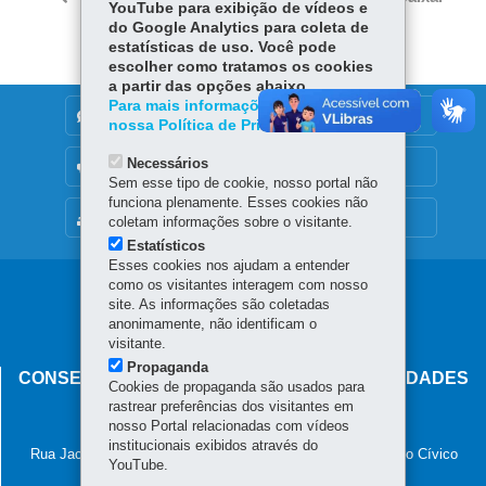
itt
YouTube para exibição de vídeos e
ok
Ap
do Google Analytics para coleta de
er
p
estatísticas de uso. Você pode
escolher como tratamos os cookies
a partir das opções abaixo.
Para mais informações, acesse
DENUNCIE CORRUPÇÃO
nossa Política de Privacidade.
Necessários
OUVIDORIA
Sem esse tipo de cookie, nosso portal não
funciona plenamente. Esses cookies não
MAPA DO SITE
coletam informações sobre o visitante.
Estatísticos
Esses cookies nos ajudam a entender
como os visitantes interagem com nosso
Navegação
site. As informações são coletadas
anonimamente, não identificam o
principal
visitante.
Propaganda
CONSELHO ESTADUAL DE POVOS E COMUNIDADES
Cookies de propaganda são usados para
TRADICIONAIS
rastrear preferências dos visitantes em
nosso Portal relacionadas com vídeos
Palácio das Araucárias
institucionais exibidos através do
Rua Jacy Loureiro de Campos, s/n - 2º Andar - Ala A - Centro Cívico
YouTube.
80530-915
-
Curitiba
-
PR
MAPA