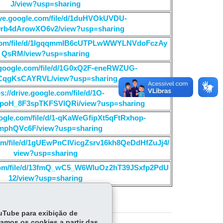
J/view?usp=sharing
rive.google.com/file/d/1duHVOkUVDU-
rb4dArowXO6v2/view?usp=sharing
e.com/file/d/1lgqqmmIB6cUTPLwWWYLNVdoFczAy
QsRM/view?usp=sharing
e.google.com/file/d/1G0xQ2F-eneRWZUG-
qgKsCAYRVL/view?usp=sharing
ps://drive.google.com/file/d/1O-
poH_8F3spTKFSVlQRi/view?usp=sharing
google.com/file/d/1-qKaWeGfipXt5qFtRxhop-
mphQVc6F/view?usp=sharing
.com/file/d/1gUEwPnCIVicgZsrv16kh8QeDdHfZuJj4/
view?usp=sharing
e.com/file/d/13fmQ_wC5_W6WluOz2hT39JSxfp2PdU
12/view?usp=sharing
ouTube para exibição de
tamos os cookies a partir das