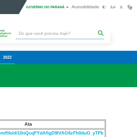
Acessibilidade
GOVERNO DO PARANÁ
2022
Ata
.com/file/d/10nQcqFYdAfigD9lVAG6zFh0duO_yTPk