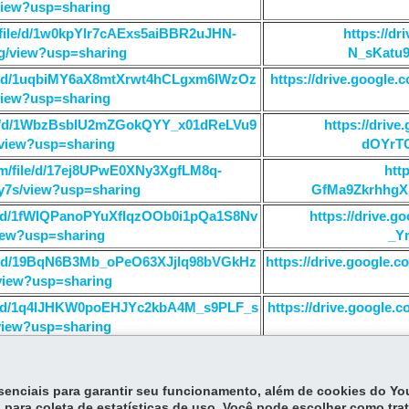
view?usp=sharing
m/file/d/1w0kpYlr7cAExs5aiBBR2uJHN-
https://d
g/view?usp=sharing
N_sKatu9
file/d/1uqbiMY6aX8mtXrwt4hCLgxm6lWzOz
https://drive.googl
view?usp=sharing
file/d/1WbzBsblU2mZGokQYY_x01dReLVu9
https://driv
view?usp=sharing
dOYrTC
com/file/d/17ej8UPwE0XNy3XgfLM8q-
htt
y7s/view?usp=sharing
GfMa9ZkrhhgX
ile/d/1fWIQPanoPYuXfIqzOOb0i1pQa1S8Nv
https://drive.
iew?usp=sharing
_Y
file/d/19BqN6B3Mb_oPeO63XJjIq98bVGkHz
https://drive.google
view?usp=sharing
file/d/1q4lJHKW0poEHJYc2kbA4M_s9PLF_s
https://drive.googl
view?usp=sharing
essenciais para garantir seu funcionamento, além de cookies do Y
 para coleta de estatísticas de uso. Você pode escolher como tra