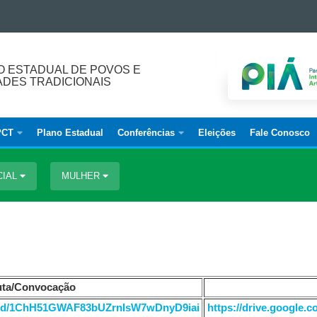
 ESTADUAL DE POVOS E
DES TRADICIONAIS
PCT
Plano Estadual
Conferências
Eleições
Fale Conosco
CIAL
MULHER
uta/Convocação
file/d/1ChH51GWAF83bUZrnIsW7wDnyD9iai
https://drive.google