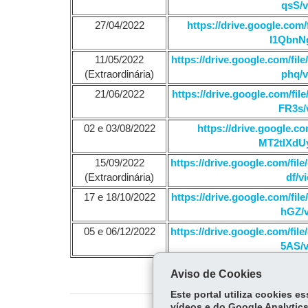
qsS/
27/04/2022
https://drive.google.co
l1QbnN
11/05/2022
https://drive.google.com/
(Extraordinária)
phq/
21/06/2022
https://drive.google.com/
FR3s/
02 e 03/08/2022
https://drive.google.
MT2tlXdU
15/09/2022
https://drive.google.com/f
(Extraordinária)
df/v
17 e 18/10/2022
https://drive.google.com/
hGZ/
05 e 06/12/2022
https://drive.google.com/
5AS/
Aviso de Cookies
Este portal utiliza cookies 
vídeos e do Google Analytics